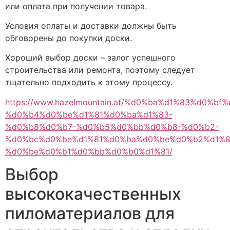
или оплата при получении товара.
Условия оплаты и доставки должны быть
обговорены до покупки доски.
Хороший выбор доски – залог успешного
строительства или ремонта, поэтому следует
тщательно подходить к этому процессу.
https://www.hazelmountain.at/%d0%ba%d1%83%d0%b
%d0%b4%d0%be%d1%81%d0%ba%d1%83-
%d0%b8%d0%b7-%d0%b5%d0%bb%d0%b8-%d0%b2-
%d0%bc%d0%be%d1%81%d0%ba%d0%be%d0%b2%d1%8
%d0%be%d0%b1%d0%bb%d0%b0%d1%81/
Выбор
высококачественных
пиломатериалов для