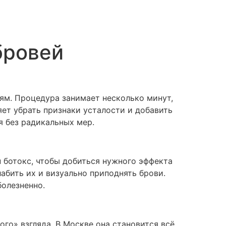
бровей
ям. Процедура занимает несколько минут,
яет убрать признаки усталости и добавить
я без радикальных мер.
н ботокс, чтобы добиться нужного эффекта
абить их и визуально приподнять брови.
болезненно.
го» взгляда. В Москве она становится всё