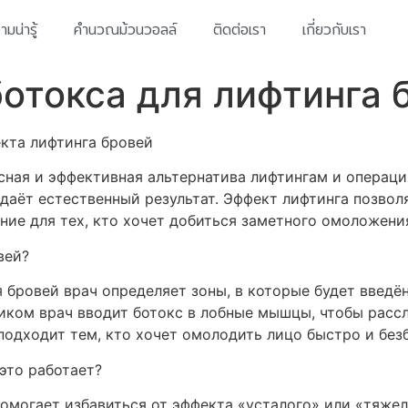
มน่ารู้
คำนวณม้วนวอลล์
ติดต่อเรา
เกี่ยวกับเรา
отокса для лифтинга 
кта лифтинга бровей
сная и эффективная альтернатива лифтингам и операци
 даёт естественный результат. Эффект лифтинга позвол
ние для тех, кто хочет добиться заметного омоложени
вей?
 бровей врач определяет зоны, в которые будет введё
иком врач вводит ботокс в лобные мышцы, чтобы рассл
подходит тем, кто хочет омолодить лицо быстро и без
это работает?
омогает избавиться от эффекта «усталого» или «тяжело