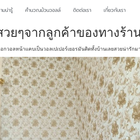
มน่ารู้
คำนวณม้วนวอลล์
ติดต่อเรา
เกี่ยวกับเรา
์สวยๆจากลูกค้าของทางร้า
ลือกวอลหน้าแคบเป็นวอลเปเปอร์เยอรมันติดทั้งบ้านเลยสวยน่ารักม