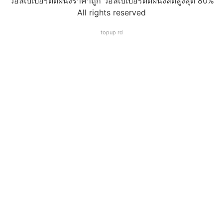
วอลเปเปอร์ติดผนังราคาถูก วอลเปเปอร์ติดผนังลดสูงสุด 80%
All rights reserved
topup rd