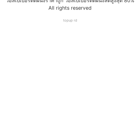
วอลเปเปอร์ติดผนังราคาถูก วอลเปเปอร์ติดผนังลดสูงสุด 80%
All rights reserved
topup rd