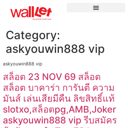
Category:
askyouwin888 vip
askyouwin888 vip
สล็อต 23 NOV 69 สล็อต
สล็อต บาคาร่า การันตี ความ
มันส์ เล่นเสียมีคืน ลิขสิทธิ์แท้
slotxo,สล็อตpg,AMB,Joker
askyouwin888 vip รีบสมัคร