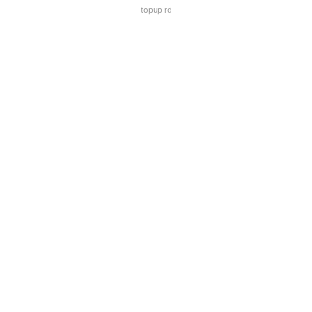
topup rd