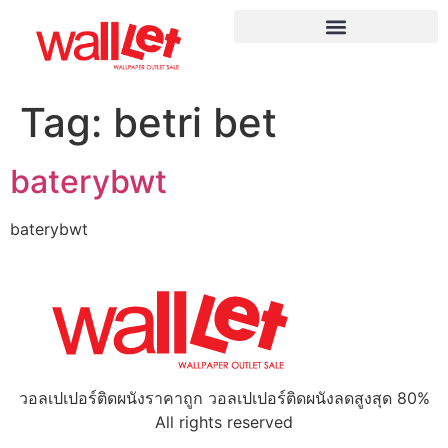
Tag:
betri bet
baterybwt
baterybwt
วอลเปเปอร์ติดผนังราคาถูก วอลเปเปอร์ติดผนังลดสูงสุด 80%
All rights reserved