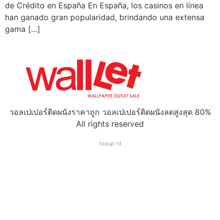
de Crédito en España En España, los casinos en línea
han ganado gran popularidad, brindando una extensa
gama […]
วอลเปเปอร์ติดผนังราคาถูก วอลเปเปอร์ติดผนังลดสูงสุด 80%
All rights reserved
topup rd